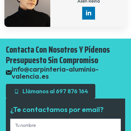
Ailen Reina
Contacta Con Nosotros Y Pídenos
Presupuesto Sin Compromiso
info@carpinteria-aluminio-
valencia.es
Llámanos al 697 876 164
¿Te contactamos por email?
Nombre
*